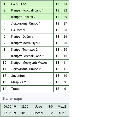
1
FC SULTAN
13
33
2
Кайрат Football Land 1
13
32
3
Кайрат Нархоз 2
13
29
4
Локомотив Юниор 1
13
27
5
FC Dostar
13
26
6
Кайрат Орбита
13
26
7
Кайрат Момышулы
13
20
8
Кайрат Торнадо 2
13
20
9
Кайрат Football Land 2
13
13
10
Кайрат Меркурий Медет
13
11
11
Локомотив Юниор 2
13
11
12
Juventus
13
10
13
Медина 2
13
3
14
Trace
13
0
Календарь
06.06.19
12:00
Juve
3-0
Мед2
07.06.19
10:00
Dostar
1-2
Sult