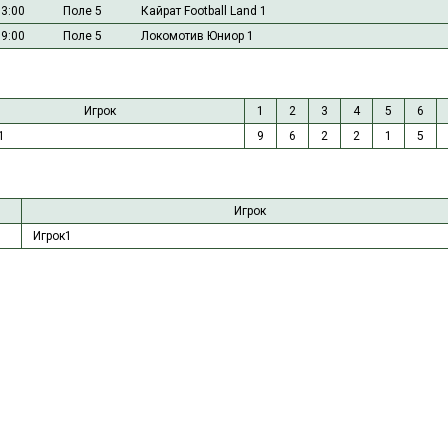
13:00
Поле 5
Кайрат Football Land 1
09:00
Поле 5
Локомотив Юниор 1
Игрок
1
2
3
4
5
6
1
9
6
2
2
1
5
Игрок
Игрок1