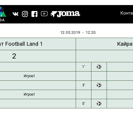
Конта
ФА
12.05.2019 - 12:20
т Football Land 1
Кайра
2
1'
Игрок1
3'
Игрок1
5'