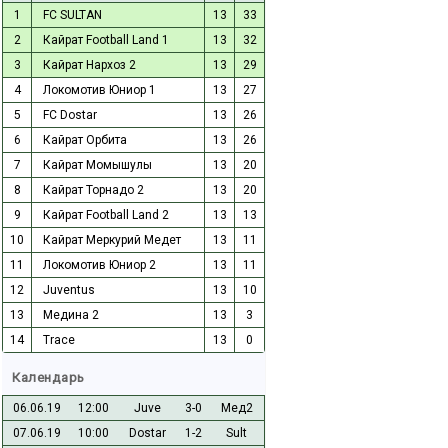
1
FC SULTAN
13
33
2
Кайрат Football Land 1
13
32
3
Кайрат Нархоз 2
13
29
4
Локомотив Юниор 1
13
27
5
FC Dostar
13
26
6
Кайрат Орбита
13
26
7
Кайрат Момышулы
13
20
8
Кайрат Торнадо 2
13
20
9
Кайрат Football Land 2
13
13
10
Кайрат Меркурий Медет
13
11
11
Локомотив Юниор 2
13
11
12
Juventus
13
10
13
Медина 2
13
3
14
Trace
13
0
Календарь
06.06.19
12:00
Juve
3-0
Мед2
07.06.19
10:00
Dostar
1-2
Sult