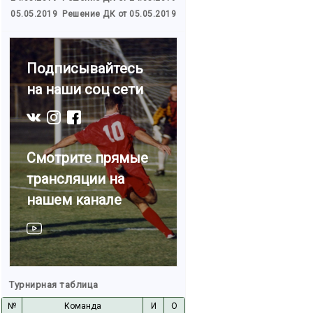
05.05.2019
Решение ДК от 05.05.2019
Подписывайтесь
на наши соц сети
Смотрите прямые
трансляции на
нашем канале
Турнирная таблица
№
Команда
И
О