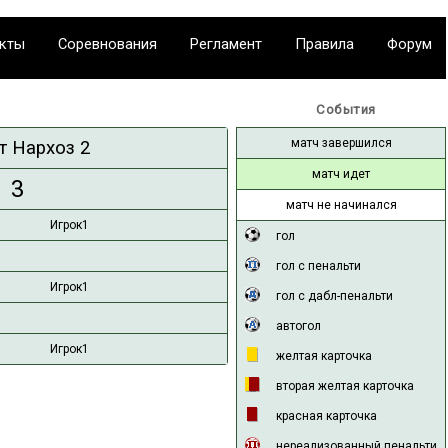
|
|
|
|
|
кты
Соревнования
Регламент
Правила
Форум
События
матч завершился
т Нархоз 2
матч идет
3
матч не начинался
Игрок1
гол
гол с пенальти
Игрок1
гол с дабл-пенальти
автогол
Игрок1
желтая карточка
вторая желтая карточка
красная карточка
нереализованный пенальти