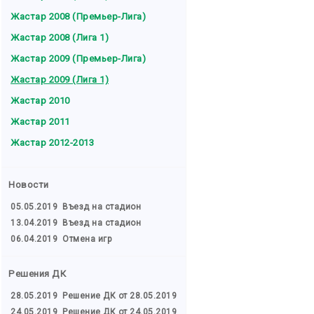
Жастар 2008 (Премьер-Лига)
Жастар 2008 (Лига 1)
Жастар 2009 (Премьер-Лига)
Жастар 2009 (Лига 1)
Жастар 2010
Жастар 2011
Жастар 2012-2013
Новости
05.05.2019
Въезд на стадион
13.04.2019
Въезд на стадион
06.04.2019
Отмена игр
Решения ДК
28.05.2019
Решение ДК от 28.05.2019
24.05.2019
Решение ДК от 24.05.2019