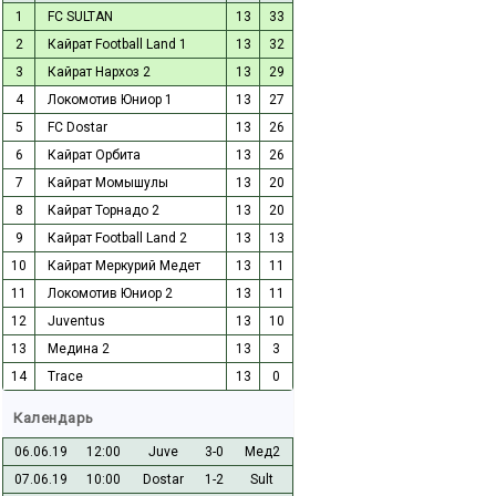
1
FC SULTAN
13
33
2
Кайрат Football Land 1
13
32
3
Кайрат Нархоз 2
13
29
4
Локомотив Юниор 1
13
27
5
FC Dostar
13
26
6
Кайрат Орбита
13
26
7
Кайрат Момышулы
13
20
8
Кайрат Торнадо 2
13
20
9
Кайрат Football Land 2
13
13
10
Кайрат Меркурий Медет
13
11
11
Локомотив Юниор 2
13
11
12
Juventus
13
10
13
Медина 2
13
3
14
Trace
13
0
Календарь
06.06.19
12:00
Juve
3-0
Мед2
07.06.19
10:00
Dostar
1-2
Sult