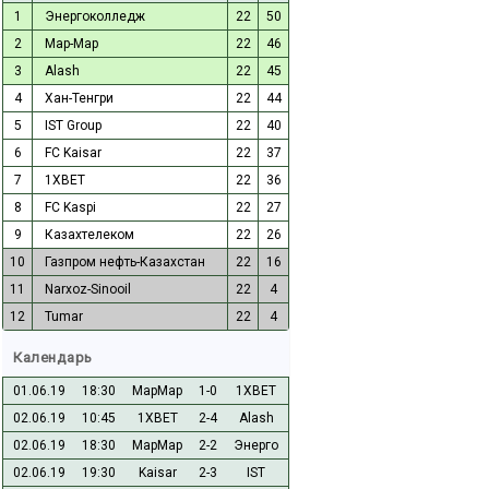
1
Энергоколледж
22
50
2
Мар-Мар
22
46
3
Alash
22
45
4
Хан-Тенгри
22
44
5
IST Group
22
40
6
FC Kaisar
22
37
7
1XBET
22
36
8
FC Kaspi
22
27
9
Казахтелеком
22
26
10
Газпром нефть-Казахстан
22
16
11
Narxoz-Sinooil
22
4
12
Tumar
22
4
Календарь
01.06.19
18:30
МарМар
1-0
1XBET
02.06.19
10:45
1XBET
2-4
Alash
02.06.19
18:30
МарМар
2-2
Энерго
02.06.19
19:30
Kaisar
2-3
IST