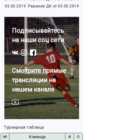
05.05.2019
Решение ДК от 05.05.2019
Подписывайтесь
на наши соц сети
Смотрите прямые
трансляции на
нашем канале
Турнирная таблица
№
Команда
И
О