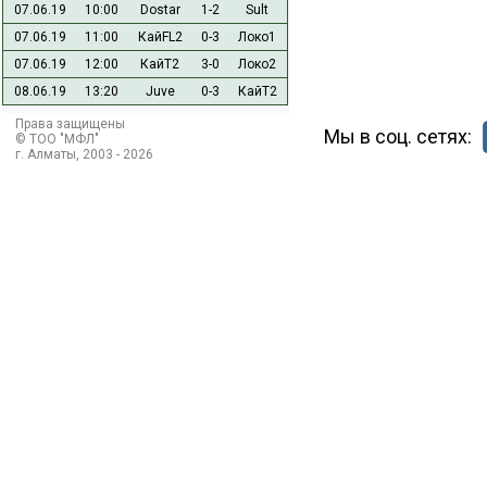
07.06.19
10:00
Dostar
1-2
Sult
07.06.19
11:00
КайFL2
0-3
Локо1
07.06.19
12:00
КайТ2
3-0
Локо2
08.06.19
13:20
Juve
0-3
КайТ2
Права защищены
Мы в соц. сетях:
© ТОО "МФЛ"
г. Алматы, 2003 - 2026