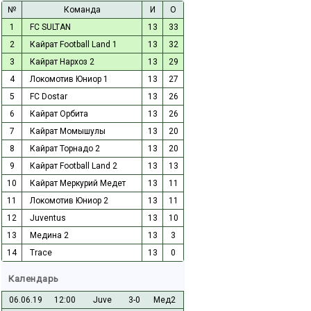
№
Команда
И
О
1
FC SULTAN
13
33
2
Кайрат Football Land 1
13
32
3
Кайрат Нархоз 2
13
29
4
Локомотив Юниор 1
13
27
5
FC Dostar
13
26
6
Кайрат Орбита
13
26
7
Кайрат Момышулы
13
20
8
Кайрат Торнадо 2
13
20
9
Кайрат Football Land 2
13
13
10
Кайрат Меркурий Медет
13
11
11
Локомотив Юниор 2
13
11
12
Juventus
13
10
13
Медина 2
13
3
14
Trace
13
0
Календарь
06.06.19
12:00
Juve
3-0
Мед2